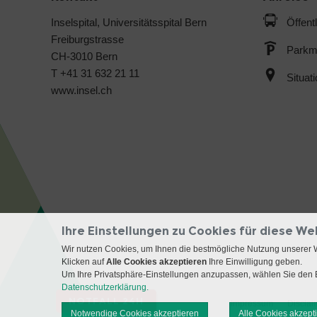
Inselspital, Universitätsspital Bern
Öffent
Freiburgstrasse
Parkmö
CH-3010 Bern
T +41 31 632 21 11
Situat
www.insel.ch
Ihre Einstellungen zu Cookies für diese We
Wir nutzen Cookies, um Ihnen die bestmögliche Nutzung unserer 
Klicken auf
Alle Cookies akzeptieren
Ihre Einwilligung geben.
Um Ihre Privatsphäre-Einstellungen anzupassen, wählen Sie den B
Datenschutzerklärung.
NOTFALL 24H
Impressum
Disclai
Notwendige Cookies akzeptieren
Alle Cookies akzept