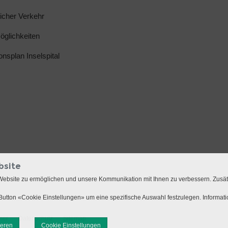
licher Verkehr
glichkeiten
ionsplan Inselspital
bsite
Website zu ermöglichen und unsere Kommunikation mit Ihnen zu verbessern. Zusä
utton «Cookie Einstellungen» um eine spezifische Auswahl festzulegen. Informat
mer
Datenschutz
Sitemap
ieren
Cookie Einstellungen