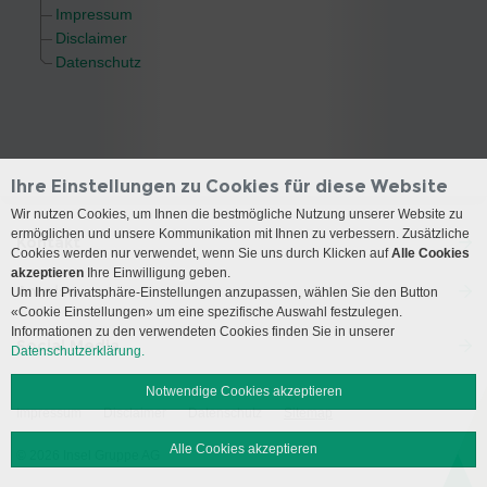
Impressum
Disclaimer
Datenschutz
Ihre Einstellungen zu Cookies für diese Website
Wir nutzen Cookies, um Ihnen die bestmögliche Nutzung unserer Website zu
ermöglichen und unsere Kommunikation mit Ihnen zu verbessern. Zusätzliche
Kontakt
Cookies werden nur verwendet, wenn Sie uns durch Klicken auf
Alle Cookies
akzeptieren
Ihre Einwilligung geben.
Anreise
Um Ihre Privatsphäre-Einstellungen anzupassen, wählen Sie den Button
«Cookie Einstellungen» um eine spezifische Auswahl festzulegen.
Informationen zu den verwendeten Cookies finden Sie in unserer
Social Media
Datenschutzerklärung.
Notwendige Cookies akzeptieren
Impressum
Disclaimer
Datenschutz
Sitemap
Alle Cookies akzeptieren
© 2026 Insel Gruppe AG