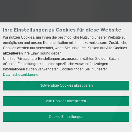
Ihre Einstellungen zu Cookies für diese Website
Kontakt
Wir nutzen Cookies, um Ihnen die bestmögliche Nutzung unserer Website zu
ermöglichen und unsere Kommunikation mit Ihnen zu verbessern. Zusätzliche
Anreise
Cookies werden nur verwendet, wenn Sie uns durch Klicken auf
Alle Cookies
akzeptieren
Ihre Einwilligung geben.
Um Ihre Privatsphäre-Einstellungen anzupassen, wählen Sie den Button
Social Media
«Cookie Einstellungen» um eine spezifische Auswahl festzulegen.
Informationen zu den verwendeten Cookies finden Sie in unserer
Datenschutzerklärung.
Impressum
Disclaimer
Datenschutz
Sitemap
Notwendige Cookies akzeptieren
© 2026 Insel Gruppe AG
Alle Cookies akzeptieren
Cookie Einstellungen