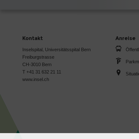
Kontakt
Anreise
Inselspital, Universitätsspital Bern
Öffent
Freiburgstrasse
Parkmö
CH-3010 Bern
T +41 31 632 21 11
Situat
www.insel.ch