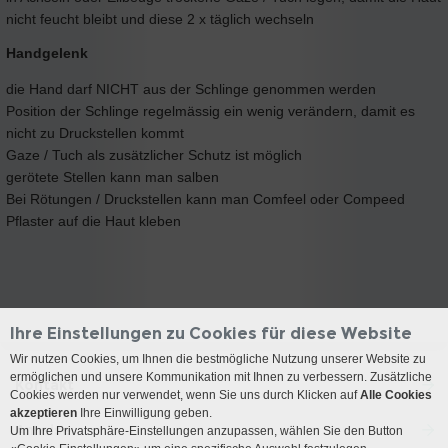
nicht feucht bleibt und diese 2 x täglich wechseln
Handgelenk
die Hand darf NICHT aus der Schlinge genommen werden
Position der Schlinge regelmässig ein wenig verändern, damit es
nicht zu Druckstellen kommt
Gaze / Tuch als zusätzlicher Schutz ist möglich
gerötete Stellen kann man salben
Bei Rötungen / Druckstellen kann man Comfeel oder Compeed
Pflaster auf die Haut kleben
Ihre Einstellungen zu Cookies für diese Website
Wir nutzen Cookies, um Ihnen die bestmögliche Nutzung unserer Website zu
ermöglichen und unsere Kommunikation mit Ihnen zu verbessern. Zusätzliche
Kontakt
Cookies werden nur verwendet, wenn Sie uns durch Klicken auf
Alle Cookies
akzeptieren
Ihre Einwilligung geben.
Anreise
Um Ihre Privatsphäre-Einstellungen anzupassen, wählen Sie den Button