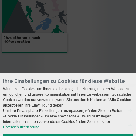
Physiotherapie nach
Hüftoperation
Ihre Einstellungen zu Cookies für diese Website
Wir nutzen Cookies, um Ihnen die bestmögliche Nutzung unserer Website zu
ermöglichen und unsere Kommunikation mit Ihnen zu verbessern. Zusätzliche
Kontakt
Cookies werden nur verwendet, wenn Sie uns durch Klicken auf
Alle Cookies
akzeptieren
Ihre Einwilligung geben.
Anreise
Um Ihre Privatsphäre-Einstellungen anzupassen, wählen Sie den Button
«Cookie Einstellungen» um eine spezifische Auswahl festzulegen.
Informationen zu den verwendeten Cookies finden Sie in unserer
Social Media
Datenschutzerklärung.