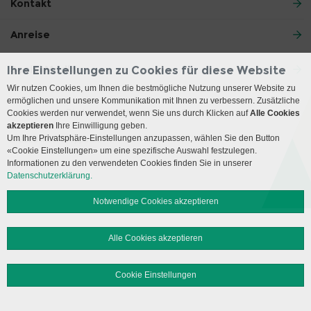
Kontakt
Anreise
Social Media
Ihre Einstellungen zu Cookies für diese Website
Wir nutzen Cookies, um Ihnen die bestmögliche Nutzung unserer Website zu
ermöglichen und unsere Kommunikation mit Ihnen zu verbessern. Zusätzliche
Impressum
Disclaimer
Datenschutz
Sitemap
Cookies werden nur verwendet, wenn Sie uns durch Klicken auf
Alle Cookies
akzeptieren
Ihre Einwilligung geben.
Um Ihre Privatsphäre-Einstellungen anzupassen, wählen Sie den Button
© 2026 Insel Gruppe AG
«Cookie Einstellungen» um eine spezifische Auswahl festzulegen.
Informationen zu den verwendeten Cookies finden Sie in unserer
Datenschutzerklärung.
Notwendige Cookies akzeptieren
Alle Cookies akzeptieren
Cookie Einstellungen